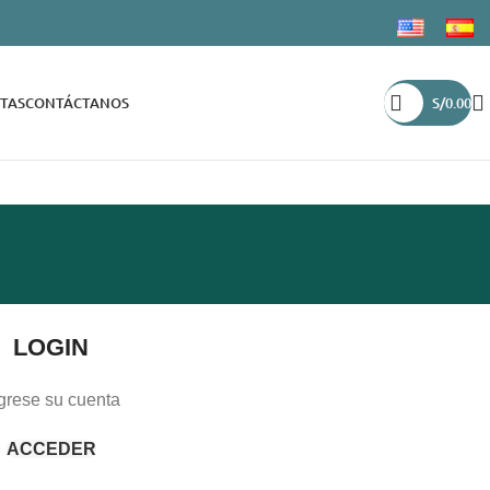
TAS
CONTÁCTANOS
S/
0.00
LOGIN
grese su cuenta
ACCEDER